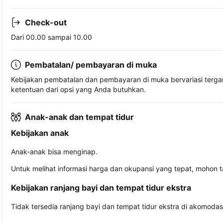
Check-out
Dari 00.00 sampai 10.00
Pembatalan/ pembayaran di muka
Kebijakan pembatalan dan pembayaran di muka bervariasi terg
ketentuan dari opsi yang Anda butuhkan.
Anak-anak dan tempat tidur
Kebijakan anak
Anak-anak bisa menginap.
Untuk melihat informasi harga dan okupansi yang tepat, mohon 
Kebijakan ranjang bayi dan tempat tidur ekstra
Tidak tersedia ranjang bayi dan tempat tidur ekstra di akomodasi 