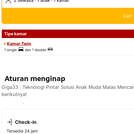
2 dewasa · 1 anak · 1 kamar
Cari
Tipe kamar
Kamar Twin
1 single
dan
1 double
Aturan menginap
Giga33 : Teknologi Pintar Solusi Anak Muda Malas Mencar
berikutnya!
Lihat ketersediaan
Check-in
Tersedia 24 jam